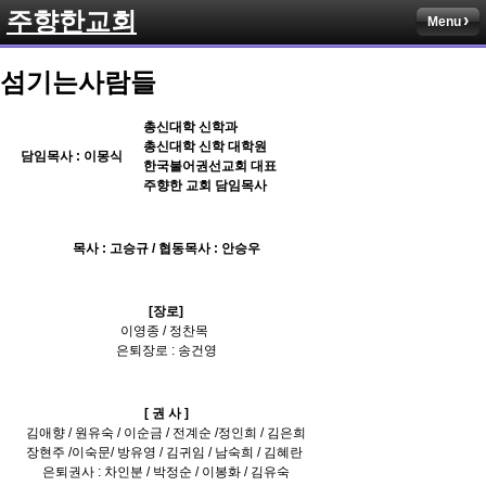
주향한교회
Menu
섬기는사람들
총신대학 신학과
총신대학 신학 대학원
담임목사 : 이몽식
한국불어권선교회 대표
주향한 교회 담임목사
목사 : 고승규 / 협동목사 : 안승우
[장로]
이영종 / 정찬목
은퇴장로 : 송건영
[ 권 사 ]
김애향 / 원유숙 / 이순금 / 전계순 /정인희 / 김은희
장현주 /이숙문/ 방유영 / 김귀임 / 남숙희 / 김혜란
은퇴권사 : 차인분 / 박정순 / 이봉화 / 김유숙