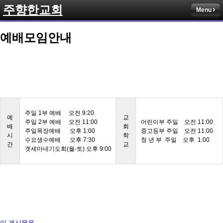
주향한교회
Menu
예배모임안내
주일 1부 예배 오전 9:20
예
교
주일 2부 예배 오전 11:00
어린이부 주일 오전 11:00
배
회
주일목장예배 오후 1:00
중고등부 주일 오전 11:00
시
학
수요생수예배 오후 7:30
청 년 부 주일 오후 1:00
간
교
겟세마네기도회(월-토) 오후 9:00
이 게시물을