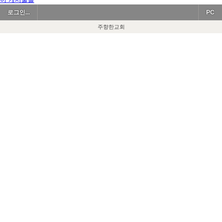
로그인...
PC
주향한교회