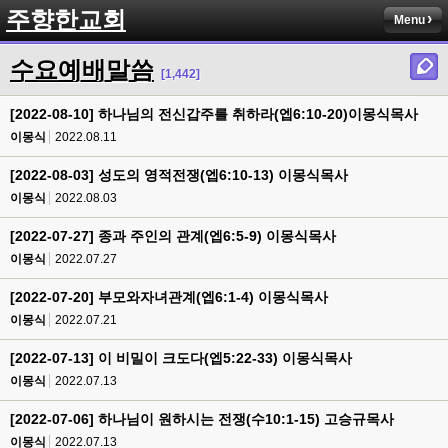
주향한교회
Menu
수요예배말씀
[1,442]
[2022-08-10] 하나님의 전신갑주를 취하라(엡6:10-20)이몽식목사
이몽식
2022.08.11
[2022-08-03] 성도의 영적전쟁(엡6:10-13) 이몽식목사
이몽식
2022.08.03
[2022-07-27] 종과 주인의 관계(엡6:5-9) 이몽식목사
이몽식
2022.07.27
[2022-07-20] 부모와자녀관계(엡6:1-4) 이몽식목사
이몽식
2022.07.21
[2022-07-13] 이 비밀이 크도다(엡5:22-33) 이몽식목사
이몽식
2022.07.13
[2022-07-06] 하나님이 원하시는 전쟁(수10:1-15) 고승규목사
이몽식
2022.07.13