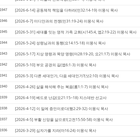
[2026-6-14] 공동체적 책임을 다하라(민32:14-19) 이몽식 목사
1947
[2026-6-7] 미디안과의 전쟁(민31:19-24) 이몽식 목사
1946
[2026-5-31] 세대를 잇는 영적 가족 교회(시145:4, 엡2:19-22) 이몽식 목사
1945
[2026-5-24] 성령님과의 동행(요14:15-18) 이몽식 목사
1944
[2026-5-17] 지상 명령과 목양 명령(마28:19-20, 요21:17) 이몽식 목사
1943
[2026-5-10] 부모 공경의 길(엡6:1-3) 이몽식 목사
1942
[2026-5-3] 다른 세대인가, 다음 세대인가?(삿2:10) 이몽식 목사
1941
[2026-4-26] 삶을 해석해 주는 복음(롬1:1-7) 이몽식 목사
1940
[2026-4-19] 베드로 난감(요21:15~18) 지스데반 선교사
1939
[2026-4-12] 이 일에 증인이로다(행2:29-32) 이몽식 목사
1938
[2026-4-5] 부활 신앙을 삶으로!(고전15:50-58) 이몽식 목사
1937
[2026-3-29] 십자가를 지라(마16:24) 이몽식 목사
1936