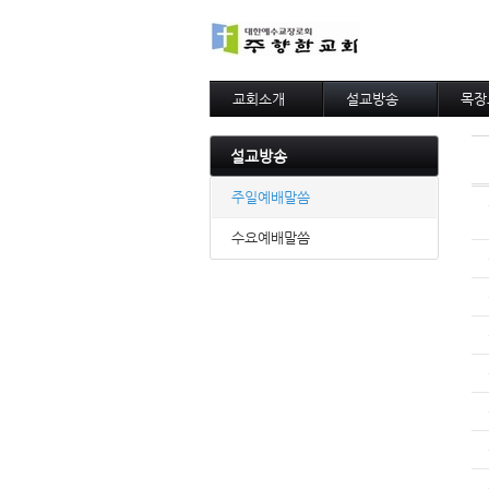
교회소개
설교방송
목장
교회연혁
주일예배말씀
목장
설립비전
수요예배말씀
목장
설교방송
목사님인사말
아름
목자의편지
주일예배말씀
섬기는사람들
팀별사역
수요예배말씀
예배모임안내
제자훈련
찾아오시는길