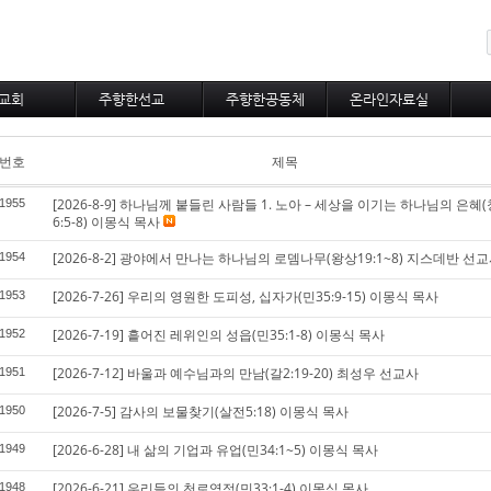
메뉴 건너뛰기
교회
주향한선교
주향한공동체
온라인자료실
사역비전
불어권선교
주향한새소식
교회행정
사역철학
선교사와선교지
새가족포토
주보
번호
제목
다운목자상
선교통신
주향한포토
자유게시판
[2026-8-9] 하나님께 붙들린 사람들 1. 노아 – 세상을 이기는 하나님의 은혜(
1955
대표기도
6:5-8) 이몽식 목사
[2026-8-2] 광야에서 만나는 하나님의 로뎀나무(왕상19:1~8) 지스데반 선
1954
[2026-7-26] 우리의 영원한 도피성, 십자가(민35:9-15) 이몽식 목사
1953
[2026-7-19] 흩어진 레위인의 성읍(민35:1-8) 이몽식 목사
1952
[2026-7-12] 바울과 예수님과의 만남(갈2:19-20) 최성우 선교사
1951
[2026-7-5] 감사의 보물찾기(살전5:18) 이몽식 목사
1950
[2026-6-28] 내 삶의 기업과 유업(민34:1~5) 이몽식 목사
1949
[2026-6-21] 우리들의 천로역정(민33:1-4) 이몽식 목사
1948