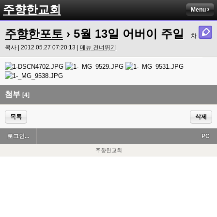
주향한교회
Menu
주향한포토
› 5월 13일 어버이 주일
차
목사 | 2012.05.27 07:20:13 |
메뉴 건너뛰기
첨부
[4]
목록
삭제
로그인...
PC
주향한교회