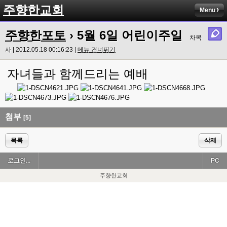
주향한교회
Menu
주향한포토
› 5월 6일 어린이주일
차목
사 | 2012.05.18 00:16:23 |
메뉴 건너뛰기
자녀들과 함께드리는 예배
첨부
[5]
목록
삭제
로그인...
PC
주향한교회