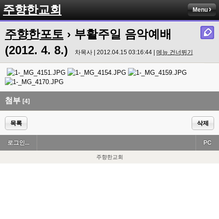
주향한교회
Menu
주향한포토
› 부활주일 음악예배
(2012. 4. 8.)
차목사 | 2012.04.15 03:16:44 |
메뉴 건너뛰기
첨부
[4]
목록
삭제
로그인...
PC
주향한교회