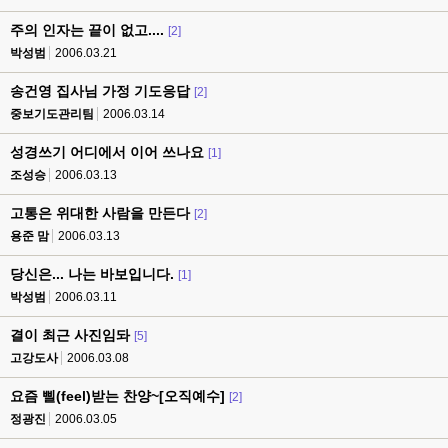
주의 인자는 끝이 없고....
[2]
박성범
2006.03.21
송건영 집사님 가정 기도응답
[2]
중보기도관리팀
2006.03.14
성경쓰기 어디에서 이어 쓰나요
[1]
조성승
2006.03.13
고통은 위대한 사람을 만든다
[2]
용준 맘
2006.03.13
당신은... 나는 바보입니다.
[1]
박성범
2006.03.11
결이 최근 사진임돠
[5]
고강도사
2006.03.08
요즘 삘(feel)받는 찬양~[오직예수]
[2]
정광진
2006.03.05