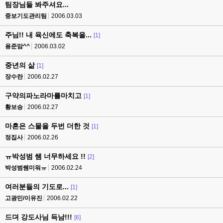
팀장님들 봐주셔요...
중보기도관리팀
2006.03.03
주님!! 내 육신에도 축복을...
[1]
용준맘^^
2006.03.02
중년의 삶
[1]
장수란
2006.02.27
구약의파노라마를마치고
[1]
황보승
2006.02.27
마흔은 스물을 두번 더한 것
[1]
정집사
2006.02.26
ㅠ박성범 쌤 너무하세요 !!
[2]
박성범쌤미워ㅠ
2006.02.24
여러분들의 기도로...
[1]
고광민/이유진
2006.02.22
드뎌 강도사님 득남!!!
[6]