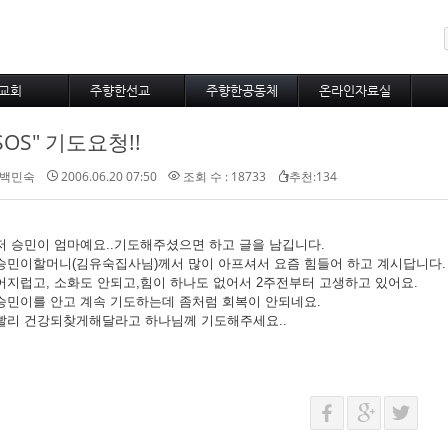
메뉴 건너뛰기
교회
주향한선교
주향한공동체
온라인자료실
사역비전
불어권선교
주향한새소식
교회행정
SOS" 기도요청!!
사역철학
선교사와선교지
새가족포토
주보
다운목자상
선교통신
주향한포토
백민숙
2006.06.20 07:50
조회 수 : 18733
추천:134
자유게시판
대표기도
저 승민이 엄마예요..기도해주셨으면 하고 글을 남깁니다.
승민이할머니(김유숙집사님)께서 많이 아프셔서 요즘 힘들어 하고 계시답니다.
어지럽고, 소화도 안되고,힘이 하나도 없어서 2주전부터 고생하고 있어요.
승민이를 안고 계속 기도하는데 좀처럼 회복이 안되네요.
빨리 건강되찾게해달라고 하나님께 기도해주세요..