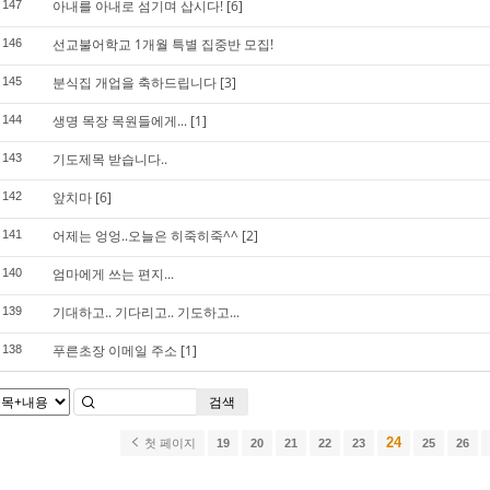
아내를 아내로 섬기며 삽시다!
[6]
147
선교불어학교 1개월 특별 집중반 모집!
146
분식집 개업을 축하드립니다
[3]
145
생명 목장 목원들에게...
[1]
144
기도제목 받습니다..
143
앞치마
[6]
142
어제는 엉엉..오늘은 히죽히죽^^
[2]
141
엄마에게 쓰는 편지...
140
기대하고.. 기다리고.. 기도하고...
139
푸른초장 이메일 주소
[1]
138
검색
24
첫 페이지
19
20
21
22
23
25
26