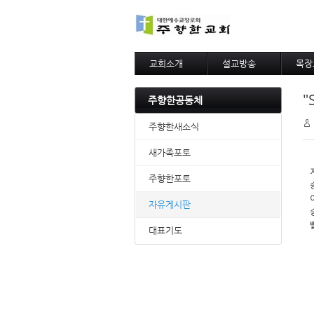
교회소개
설교방송
목장
교회연혁
주일예배말씀
목장
"
설립비전
수요예배말씀
목장
주향한공동체
목사님인사말
아름
목자의편지
주향한새소식
섬기는사람들
팀별사역
새가족포토
예배모임안내
주향한포토
제자훈련
찾아오시는길
자유게시판
대표기도