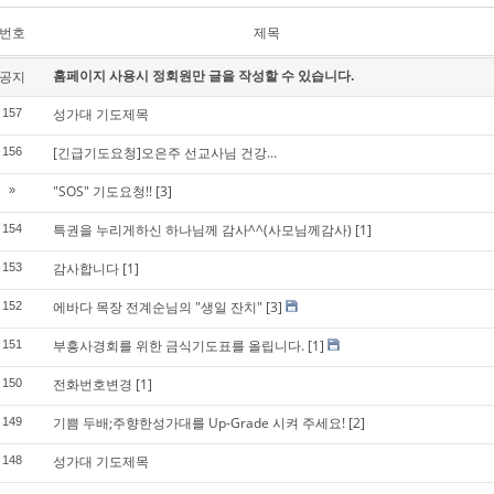
번호
제목
홈페이지 사용시 정회원만 글을 작성할 수 있습니다.
공지
성가대 기도제목
157
[긴급기도요청]오은주 선교사님 건강...
156
"SOS" 기도요청!!
[3]
»
특권을 누리게하신 하나님께 감사^^(사모님께감사)
[1]
154
감사합니다
[1]
153
에바다 목장 전계순님의 "생일 잔치"
[3]
152
부흥사경회를 위한 금식기도표를 올립니다.
[1]
151
전화번호변경
[1]
150
기쁨 두배;주향한성가대를 Up-Grade 시켜 주세요!
[2]
149
성가대 기도제목
148