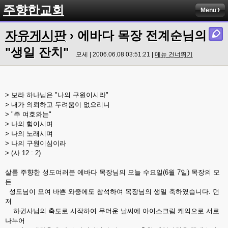
주향한교회
Menu
자유게시판
› 에바다 목장 전계순님의
"생일 잔치"
모세 | 2006.06.08 03:51:21 |
메뉴 건너뛰기
> 보라 하나님은 "나의 구원이시라"
> 내가 의뢰하고 두려움이 없으리니
> "주 여호와는"
> 나의 힘이시며
> 나의 노래시며
> 나의 구원이심이라
> (사 12 : 2)
살롬 주향한 성도여러분 에바다 목장님의 오늘 수요일(6월 7일) 목장의 모
든
성도님이 모여 바쁜 와중에도 참석하여 목장님의 생일 축하였습니다. 먼
저
하권사님의 축도로 시작하여 무더운 날씨에 아이스크림 케익으로 서로
나누어