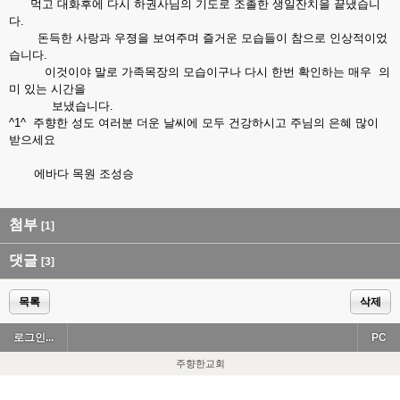
먹고 대화후에 다시 하권사님의 기도로 조촐한 생일잔치을 끝냈습니
다.
돈득한 사랑과 우졍을 보여주며 즐거운 모습들이 참으로 인상적이었
습니다.
이것이야 말로 가족목장의 모습이구나 다시 한번 확인하는 매우 의
미 있는 시간을
보냈습니다.
^1^ 주향한 성도 여러분 더운 날씨에 모두 건강하시고 주님의 은혜 많이
받으세요
에바다 목원 조성승
첨부
[1]
댓글
[3]
목록
삭제
로그인...
PC
주향한교회