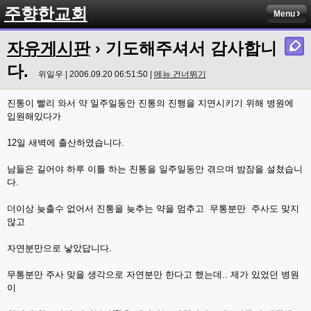
주향한교회
Menu
자유게시판
› 기도해주셔서 감사합니
다.
위일우 | 2006.09.20 06:51:50 |
메뉴 건너뛰기
진통이 빨리 와서 약 일주일동안 진통의 진행을 지연시키기 위해 병원에
입원해있다가
12일 새벽에 출산하였습니다.
남들은 길어야 하루 이틀 하는 진통을 일주일동안 겪으며 밤잠을 설쳤습니
다.
더이상 늦출수 없어서 진통을 늦추는 약을 멈추고 무통분만 주사도 맞지
않고
자연분만으로 낳았답니다.
무통분만 주사 맞을 생각으로 자연분만 한다고 했는데.. 제가 있었던 병원
이