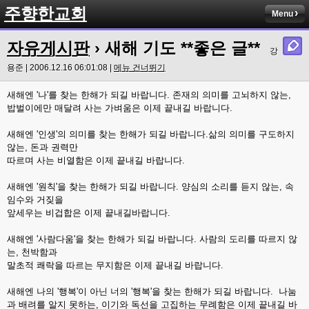
주향한교회
Menu
자유게시판
› 새해 기도 **좋은 글**
강
용준 | 2006.12.16 06:01:08 |
메뉴 건너뛰기
새해엔 '나'를 찾는 한해가 되길 바랍니다. 존재의 의미를 고뇌하지 않는,
밥벌이에만 매달려 사는 가벼움은 이제 끝내길 바랍니다.
새해엔 '인생'의 의미를 찾는 한해가 되길 바랍니다.삶의 의미를 구도하지
않는, 돈과 권력만
따르며 사는 비열함은 이제 끝내길 바랍니다.
새해엔 '원칙'을 찾는 한해가 되길 바랍니다. 양심의 소리를 듣지 않는, 속
임수와 거짖을
앞세우는 비겁합은 이제 끝내길바랍니다.
새해엔 '사람다움'을 찾는 한해가 되길 바랍니다. 사람의 도리를 따르지 않
는, 천박함과
말초적 쾌락을 따르는 무지함은 이제 끝내길 바랍니다.
새해엔 나의 '행복'이 아닌 너의 '행복'을 찾는 한해가 되길 바랍니다. 나눔
과 배려를 알지 못하는, 이기와 독선을 고집하는 무례함은 이제 끝내길 바