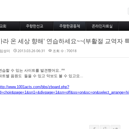
메뉴 건너뛰기
교회
주향한선교
주향한공동체
온라인자료실
사역비전
불어권선교
주향한새소식
교회행정
가라 온 세상 향해' 연습하세요~~(부활절 교역자 
사역철학
선교사와선교지
새가족포토
주보
다운목자상
선교통신
주향한포토
임성미
2013.03.26 06:31
조회 수 : 70018
자유게시판
대표기도
연습할 수 있는 사이트를 발견했어요..^^
파트별 음원도 들을 수 있고 악보도 볼 수 있고요...
http://www.1001acts.com/bbs/zboard.php?
id=choir&page=1&sn1=&divpage=1&sn=off&ss=on&sc=on&select_arrange=h