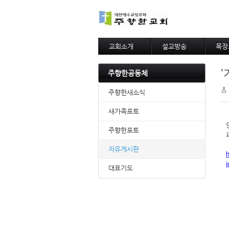
교회소개
설교방송
목장
교회연혁
주일예배말씀
목장
'
설립비전
수요예배말씀
목장
주향한공동체
목사님인사말
아름
목자의편지
주향한새소식
섬기는사람들
팀별사역
새가족포토
예배모임안내
주향한포토
제자훈련
찾아오시는길
자유게시판
대표기도