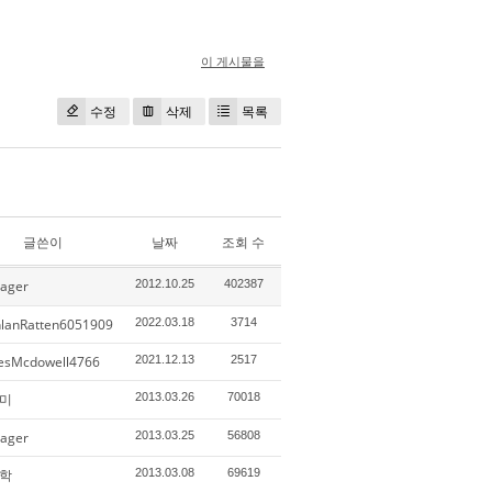
이 게시물을
수정
삭제
목록
글쓴이
날짜
조회 수
ager
2012.10.25
402387
hlanRatten6051909
2022.03.18
3714
esMcdowell4766
2021.12.13
2517
미
2013.03.26
70018
ager
2013.03.25
56808
학
2013.03.08
69619