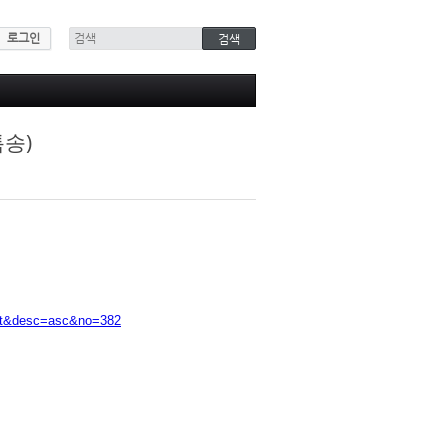
로그인
특송)
it&desc=asc&no=382