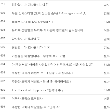
칭찬합니다. 감사합니다.2
[1]
611
김도
우린 감사스타일 (교회 청소중 습득) 가사 so good~~~!
[1]
610
김혜
빼빼로 DAY 와 삼겹살 PARTY
[1]
609
SIM
유치부 성탄발표 유치부 게시판에 링크걸어 놓았습니다.
608
이유
감사합니다 집사님
[2]
607
김혜
칭찬합니다. 감사합니다. 1
[2]
606
김도
기분좋은 아침입니다. ~ 수양회 후기 포함
605
토마
(쉬우면서도) 어려운 사랑일까? (어려우면서도) 쉬운 사랑일까?
604
SIM
주향한 코꿰기 이벤트 보드 ( 실명 기재합니다. )
603
토마
주향한 코꿰기 이벤트 ~ final !!! ( 하이라이트 )
602
토마
The Pursuit of Happiness / 행복의 추구
601
SIM
이목사 프랑스 도착인사
600
이몽
주향한 교회의 브살렐은 누구인가요?
599
토마