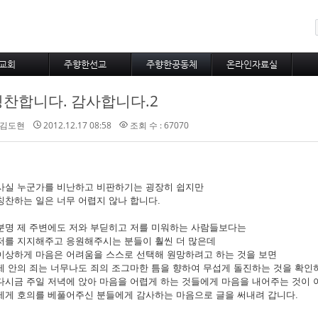
메뉴 건너뛰기
교회
주향한선교
주향한공동체
온라인자료실
사역비전
불어권선교
주향한새소식
교회행정
칭찬합니다. 감사합니다.2
사역철학
선교사와선교지
새가족포토
주보
다운목자상
선교통신
주향한포토
김도현
2012.12.17 08:58
조회 수 : 67070
자유게시판
대표기도
사실 누군가를 비난하고 비판하기는 굉장히 쉽지만
칭찬하는 일은 너무 어렵지 않나 합니다.
분명 제 주변에도 저와 부딛히고 저를 미워하는 사람들보다는
저를 지지해주고 응원해주시는 분들이 훨씬 더 많은데
이상하게 마음은 어려움을 스스로 선택해 원망하려고 하는 것을 보면
제 안의 죄는 너무나도 죄의 조그마한 틈을 향하여 무섭게 돌진하는 것을 확인
다시금 주일 저녁에 앉아 마음을 어렵게 하는 것들에게 마음을 내어주는 것이 
제게 호의를 베풀어주신 분들에게 감사하는 마음으로 글을 써내려 갑니다.