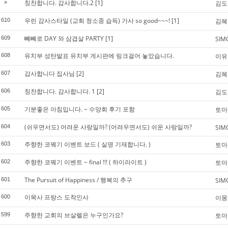
칭찬합니다. 감사합니다.2
[1]
»
김도
우린 감사스타일 (교회 청소중 습득) 가사 so good~~~!
[1]
610
김혜
빼빼로 DAY 와 삼겹살 PARTY
[1]
609
SIM
유치부 성탄발표 유치부 게시판에 링크걸어 놓았습니다.
608
이유
감사합니다 집사님
[2]
607
김혜
칭찬합니다. 감사합니다. 1
[2]
606
김도
기분좋은 아침입니다. ~ 수양회 후기 포함
605
토마
(쉬우면서도) 어려운 사랑일까? (어려우면서도) 쉬운 사랑일까?
604
SIM
주향한 코꿰기 이벤트 보드 ( 실명 기재합니다. )
603
토마
주향한 코꿰기 이벤트 ~ final !!! ( 하이라이트 )
602
토마
The Pursuit of Happiness / 행복의 추구
601
SIM
이목사 프랑스 도착인사
600
이몽
주향한 교회의 브살렐은 누구인가요?
599
토마