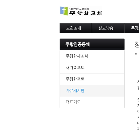
교회소개
설교방송
목장
교회연혁
주일예배말씀
목장
설립비전
수요예배말씀
목장
주향한공동체
목사님인사말
아름
목자의편지
주향한새소식
섬기는사람들
팀별사역
새가족포토
예배모임안내
주향한포토
제자훈련
찾아오시는길
자유게시판
대표기도