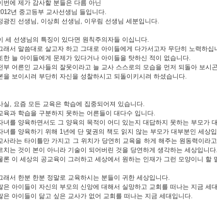
이번에 제가 감사할 분들은 다름 아닌
2012년 중고등부 교사선생님 들입니다.
정광진 선생님, 이상희 선생님, 이우림 선생님 세분입니다.
이 세 선생님의 특징이 있다면 원칙주의자들 이십니다.
그래서 말씀대로 살고자 하고 그대로 아이들에게 다가서고자 무단히 노력하십
또한 늘 아이들에게 문제가 있다거나 아이들을 탓하신 적이 없습니다.
전부 어른인 교사들의 잘못이라고 늘 교사 스스로의 모습을 먼저 되돌아 보시
본을 보이시려 부단히 자신을 성찰하시고 되돌이키시려 하셨습니다.
사실, 요즘 모든 교육은 학습에 집중되어져 있습니다.
교육과 학습을 구분하지 못하는 어른들이 대다수 입니다.
자녀를 양육하면서도 그 양육의 목적이 어디 있는지 대답하지 못하는 부모가 
자녀를 양육하기 위해 1년에 단 몇권의 책도 읽지 않는 부모가 대부분인 세상
교사라는 타이틀만 가지고 그 위치가 당연히 교육을 하게 해주는 원동력이라고
르치는 것이 본이 아니라 기술이 되어버린 것을 당연하게 생각하는 세상입니다
물론 이 세상의 공교육이 그러하고 세상에서 원하는 인재가 그런 모양이니 할 
그래서 한분 한분 정말로 교육하시는 분들이 귀한 세상입니다.
많은 아이들이 자신의 부모의 신앙에 대해서 실망하고 교회를 떠나는 지금 세
많은 아이들이 닮고 싶은 교사가 없어 교회를 떠나는 지금 세대입니다.