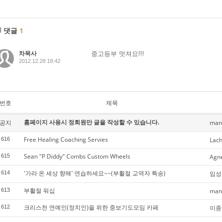
댓글
1
차목사
중고등부 멋져요!!!
2012.12.28 18:42
번호
제목
홈페이지 사용시 정회원만 글을 작성할 수 있습니다.
공지
man
Free Healing Coaching Servies
616
Lac
Sean "P Diddy" Combs Custom Wheels
615
Agn
'가라 온 세상 향해' 연습하세요~~(부활절 교역자 특송)
614
임성
부활절 워십
613
man
크리스천 연예인(정치인)을 위한 중보기도모임 카페
612
이종