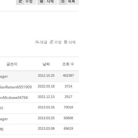
수정
삭제
목록
댓글
수정
삭제
글쓴이
날짜
조회 수
ager
2012.10.25
402387
hlanRatten6051909
2022.03.18
3714
esMcdowell4766
2021.12.13
2517
미
2013.03.26
70018
ager
2013.03.25
56808
학
2013.03.08
69619