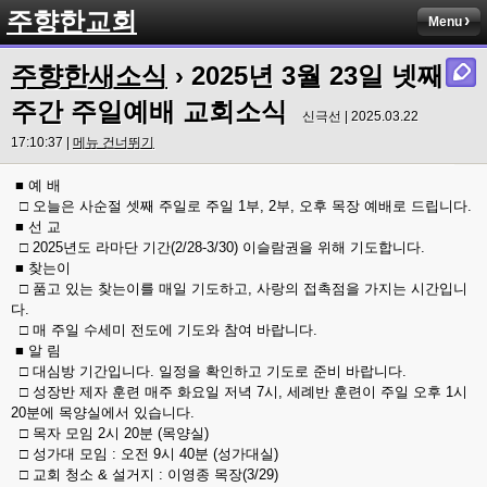
주향한교회
Menu
주향한새소식
› 2025년 3월 23일 넷째
주간 주일예배 교회소식
신극선 | 2025.03.22
17:10:37 |
메뉴 건너뛰기
■ 예 배
□ 오늘은 사순절 셋째 주일로 주일 1부, 2부, 오후 목장 예배로 드립니다.
■ 선 교
□ 2025년도 라마단 기간(2/28-3/30) 이슬람권을 위해 기도합니다.
■ 찾는이
□ 품고 있는 찾는이를 매일 기도하고, 사랑의 접촉점을 가지는 시간입니
다.
□ 매 주일 수세미 전도에 기도와 참여 바랍니다.
■ 알 림
□ 대심방 기간입니다. 일정을 확인하고 기도로 준비 바랍니다.
□ 성장반 제자 훈련 매주 화요일 저녁 7시, 세례반 훈련이 주일 오후 1시
20분에 목양실에서 있습니다.
□ 목자 모임 2시 20분 (목양실)
□ 성가대 모임 : 오전 9시 40분 (성가대실)
□ 교회 청소 & 설거지 : 이영종 목장(3/29)