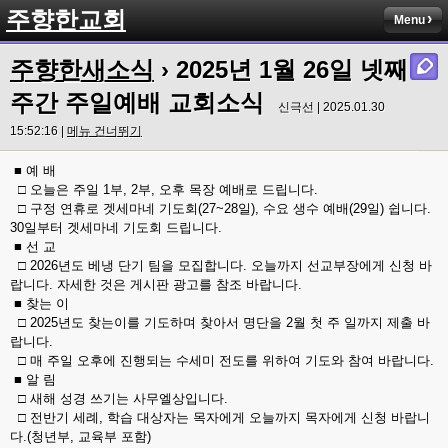
주향한교회
Menu
주향한새소식
› 2025년 1월 26일 넷째
주간 주일예배 교회소식
신극선 | 2025.01.30
15:52:16 |
메뉴 건너뛰기
■ 예 배
□ 오늘은 주일 1부, 2부, 오후 목장 예배로 드립니다.
□ 구정 연휴로 겟세마네 기도회(27~28일), 수요 생수 예배(29일) 쉽니다.
30일부터 겟세마네 기도회 드립니다.
■ 선 교
□ 2026년도 베냉 단기 팀을 모집합니다. 오늘까지 선교부장에게 신청 바
랍니다. 자세한 것은 게시판 광고를 참조 바랍니다.
■ 찾는 이
□ 2025년도 찾는이를 기도하며 찾아서 명단을 2월 첫 주 일까지 제출 바
랍니다.
□ 매 주일 오후에 진행되는 수세미 전도를 위하여 기도와 참여 바랍니다.
■ 알 림
□ 새해 성경 쓰기는 사무엘상입니다.
□ 전반기 세례, 학습 대상자는 목자에게 오늘까지 목자에게 신청 바랍니
다.(청년부, 교육부 포함)