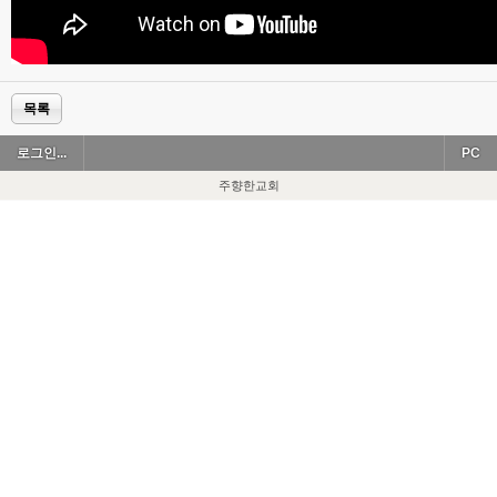
목록
로그인...
PC
주향한교회