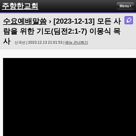
주향한교회
Menu
수요예배말씀
› [2023-12-13] 모든 사
람을 위한 기도(딤전2:1-7) 이몽식 목
사
신극선 | 2023.12.13 21:01:53 |
메뉴 건너뛰기