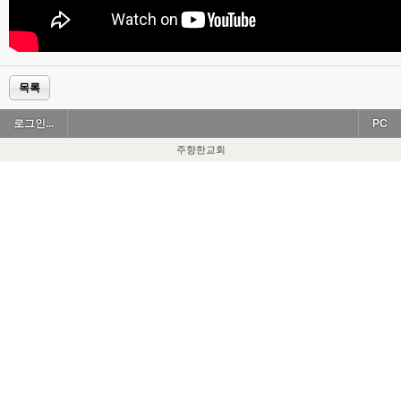
목록
로그인...
PC
주향한교회