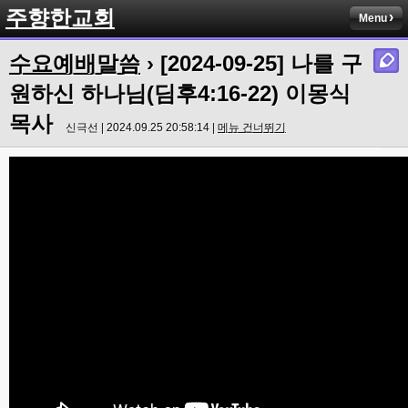
주향한교회
Menu
수요예배말씀
› [2024-09-25] 나를 구
원하신 하나님(딤후4:16-22) 이몽식
목사
신극선 | 2024.09.25 20:58:14 |
메뉴 건너뛰기