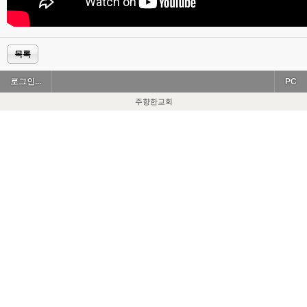
목록
로그인...
PC
주향한교회