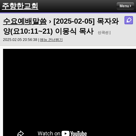
주향한교회
Menu
수요예배말씀
› [2025-02-05] 목자와
양(요10:11~21) 이몽식 목사
신극선 |
2025.02.05 20:56:38 |
메뉴 건너뛰기