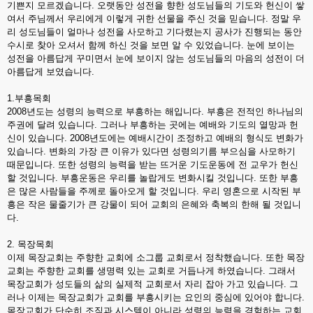
기쁜지 모르겠습니다. 오랫동안 성전을 향한 성도님들의 기도와 헌신이 쌓
여서 주님께서 우리에게 이렇게 귀한 선물을 주신 것을 믿습니다. 정말 우
리 성도님들이 얼마나 성전을 사모하고 기다렸는지 공사가 진행되는 동안
수시로 찾아 오셔서 함께 하신 것을 보면 알 수 있었습니다. 눈에 보이는
성전을 아름답게 꾸미면서 눈에 보이지 않는 성도님들의 마음의 성전이 더
아름답게 보였습니다.
1.부흥목회
2008년도는 성령의 능력으로 부흥하는 해입니다. 부흥은 전적인 하나님의
주권에 달려 있습니다. 그러나 부흥하는 곳에는 예배와 기도의 열망과 헌
신이 있습니다. 2008년도에는 예배시간이 조정하고 예배의 형식도 변화가
있습니다. 변화의 가장 큰 이유가 있다면 성령의기름 부으심을 사모하기
때문입니다. 또한 성령의 능력을 받는 뜨거운 기도운동에 전 교우가 헌신
할 것입니다. 부흥운동은 우리를 놀랍게도 변화시킬 것입니다. 또한 부흥
은 많은 사람들을 주께로 돌아오게 할 것입니다. 우리 영혼으로 시작된 부
흥은 작은 물줄기가 큰 강물이 되어 교회의 은혜와 축복의 한해 될 것입니
다.
2. 목장목회
이제 목장교회는 주향한 교회에 소그룹 교회로서 정착했습니다. 또한 목장
교회는 주향한 교회를 생명력 있는 교회로 거듭나게 하였습니다. 그래서
목장교회가 성도들의 삶의 실제적 교회로서 자리 잡아 가고 있습니다. 그
러나 이제는 목장교회가 교회를 부흥시키는 요인의 중심에 있어야 합니다.
목장교회가 단순히 조직과 시스템이 아니라 성령의 능력을 경험하는 교회