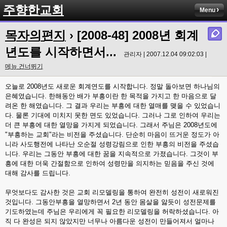
주향한교회
Menu
목자의편지
› [2008-48] 2008년 회계
년도를 시작하면서...
관리자 | 2007.12.04 09:02:03 |
메뉴 건너뛰기
오늘로 2008년도 새로운 회계연도를 시작합니다. 정말 돌아보면 하나님의
은혜였습니다. 한해동안 배가 부흥이란 한 목적을 가지고 한 마음으로 달
려온 한 해였습니다. 그 결과 우리는 부흥에 대한 열매를 맺을 수 있었습니
다. 물론 기대에 미치지 못한 면도 있었습니다. 그러나 그로 인하여 우리는
더 큰 부흥에 대한 열망을 가지게 되었습니다. 그래서 주님은 2008년도에
"부흥하는 교회"라는 비전을 주셨습니다. 단순히 마음이 뜨거운 정도가 아
니라 사도행전에 나타난 오순절 성령강림으로 인한 부흥의 비전을 주셨습
니다. 우리는 그동안 부흥에 대한 꿈을 지속적으로 가졌습니다. 그것이 부
흥에 대한 더욱 간절함으로 인하여 성령만을 의지하는 믿음을 주신 것에
대해 감사를 드립니다.
무엇보다도 감사한 것은 교회 리모델링을 통하여 완전히 성전이 새로워진
것입니다. 그동안부흥을 열망하면서 2년 동안 몸살을 앓듯이 성전문제를
기도하였는데 주님은 우리에게 꼭 필요한 리모델링을 허락하셨습니다. 아
직 다 완성은 되지 않았지만 너무나 아름다운 성전이 만들어져서 얼마나