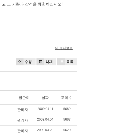
시고 그 기쁨과 감격을 체험하십시오!
이 게시물을
수정
삭제
목록
글쓴이
날짜
조회 수
관리자
2009.04.11
5689
관리자
2009.04.04
5687
관리자
2009.03.29
5620