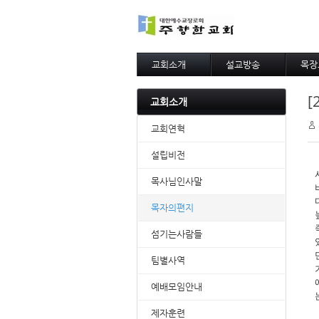
교회소개
설교방송
목장
교회연혁
주일예배말씀
목장
[
설립비전
수요예배말씀
목장
교회소개
목사님인사말
아름
목자의편지
교회연혁
섬기는사람들
팀별사역
설립비전
예배모임안내
목사님인사말
제자훈련
찾아오시는길
목자의편지
섬기는사람들
팀별사역
예배모임안내
제자훈련