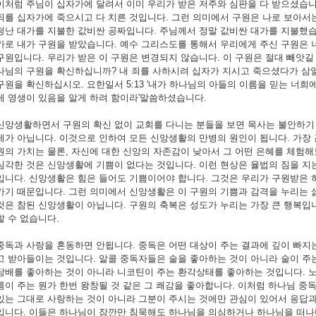
이처럼 주님이 십자가에 달려서 이미 우리가 받은 저주와 심판을 다 받으셨습니
죄를 십자가에 죽으시고 다 치른 것입니다. 그런 의미에서 구원은 나로 보아서
청난 대가를 지불한 값비싼 공짜입니다. 주님께서 정말 값비싼 대가를 지불했습
가로 내가 구원을 받았습니다. 예수 그리스도를 통해서 우리에게 주신 구원은 
구원입니다. 우리가 받은 이 구원은 변경되지 않습니다. 이 구원은 절대 빼앗길 
나님의 구원을 확신하십니까? 내 죄를 사하시려 십자가 지시고 죽으셨다가 삼
구원을 확신하십시오. 요한일서 5:13 '내가 하나님의 아들의 이름을 믿는 너희
게 영생이 있음을 알게 하려 함이라'말씀하셨습니다.
신앙생활하면서 구원의 확신 없이 교회를 다니는 분들을 보면 목사는 불안하기 
제가 아닙니다. 이것으로 인하여 모든 신앙생활의 만병의 원인이 됩니다. 가장
원의 가치는 물론, 자신에 대한 신앙의 자존감이 낮아서 그 어떤 은혜를 체험해
심각한 것은 신앙생활에 기쁨이 없다는 것입니다. 이런 현상은 율법의 짐을 지
입니다. 신앙생활은 힘은 들어도 기쁨이어야 합니다. 그것은 우리가 구원받은 
가기 때문입니다. 그런 의미에서 신앙생활은 이 구원의 기쁨과 감격을 누리는 
것은 참된 신앙생활이 아닙니다. 구원의 축복은 성도가 누리는 가장 큰 행복입니
할 수 없습니다.
중독과 사랑을 혼동하면 안됩니다. 중독은 어떤 대상이 주는 결과에 깊이 빠지
고 받아들이는 것입니다. 알콜 중독자들은 술을 좋아하는 것이 아니라 술이 주
담배를 좋아하는 것이 아니라 니코틴이 주는 환각상태를 좋아하는 것입니다. 
름이 주는 뭔가 한번 왕창될 것 같은 그 쾌감을 좋아합니다. 이처럼 하나님 중
있는 그대로 사랑하는 것이 아니라 그분이 주시는 것에만 관심이 있어서 응답과
입니다. 이들은 하나님이 잠깐만 침묵해도 하나님을 의심하거나 하나님을 떠나