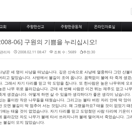
메뉴 건너뛰기
교회
주향한선교
주향한공동체
온라인자료실
사역비전
불어권선교
주향한새소식
교회행정
2008-06] 구원의 기쁨을 누리십시오!
사역철학
선교사와선교지
새가족포토
주보
다운목자상
선교통신
주향한포토
관리자
2008.02.11 08:47
조회 수 : 5689
추천:30
자유게시판
대표기도
사냥꾼 세 명이 사냥을 떠났습니다. 깊은 산속으로 사냥에 열중하다 그만 산불이
버리고 말았습니다. 사방에서 불길이 조여 옵니다. 꼼짝없이 불에 타 죽게 생겼
다. 그래서 자기 다리를 믿고 막 도망을 칩니다. 또 한사람은 높은 나무위에 오
높은 나무 위로 올라갔습니다. 근데 세 번째 사람은 이건 뛰는 재주도 없고 나
죽게 생겼습니다. 어떻게 하면 살 수 있을까 생각하다가 좋은 생각이 났습니다
있는 풀이란 작은 나무들을 태웠습니다. 그리고는 불타 버린 자리 안에 딱 앉아
만 오면 불길이 딱 멈추어 서는 것입니다. 왜 그랬을까요? 태울 것이 없었기 때
기에는 태울 것이 없었습니다. 자기 다리를 믿고 도망쳤던 사람 다리에 기운이 
에 올라갔던 자도 나무가 불에 타서 쓰러지니까 불에 떨어져서 죽었습니다. 그러
는 불길이 오지 않았습니다.