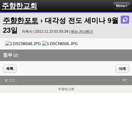
주향한교회
Menu
주향한포토
› 대각성 전도 세미나 9월
23일
차목사 | 2012.11.15 01:55:39 |
메뉴 건너뛰기
첨부
[2]
목록
삭제
로그인...
PC
주향한교회