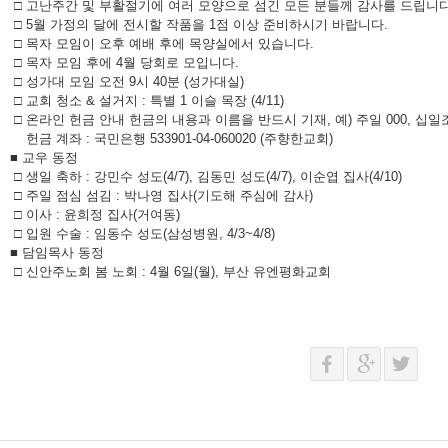
□ 고난주간 및 부활절기에 여러 모양으로 섬긴 모든 분들께 감사를 드립니다
□ 5월 가정의 달에 전시할 작품을 1점 이상 준비하시기 바랍니다.
□ 목자 모임이 오후 예배 후에 목양실에서 있습니다.
□ 목자 모임 후에 4월 당회로 모입니다.
□ 성가대 모임 오전 9시 40분 (성가대실)
□ 교회 청소 & 설거지 : 특별 1 이슬 목장 (4/11)
□ 온라인 헌금 안내 헌금의 내용과 이름을 반드시 기재, 예) 주일 000, 십일조
헌금 계좌 : 국민은행 533901-04-060020 (주향한교회)
■ 교우 동정
□ 생일 축하 : 강민수 성도(4/7), 김동민 성도(4/7), 이순엽 집사(4/10)
□ 주일 점심 섬김 : 박나영 집사(기도해 주심에 감사)
□ 이사 : 윤희정 집사(거여동)
□ 입원 수술 : 임동수 성도(삼성병원, 4/3~4/8)
■ 담임목사 동정
□ 신안주노회 봄 노회 : 4월 6일(월), 부산 유엔평화교회