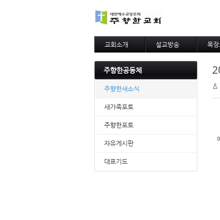
교회소개
설교방송
목장
교회연혁
주일예배말씀
목장
2
설립비전
수요예배말씀
목장
주향한공동체
목사님인사말
아름
목자의편지
주향한새소식
섬기는사람들
팀별사역
새가족포토
예배모임안내
주향한포토
제자훈련
찾아오시는길
자유게시판
대표기도