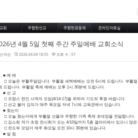
메뉴 건너뛰기
교회
주향한선교
주향한공동체
온라인자료실
사역비전
불어권선교
주향한새소식
교회행정
026년 4월 5일 첫째 주간 주일예배 교회소식
사역철학
선교사와선교지
새가족포토
주보
다운목자상
선교통신
주향한포토
신극선
2026.04.04 18:55
조회 수 : 57
자유게시판
대표기도
■ 예 배
□ 오늘은 부활주일입니다. 부활절 새벽예배는 오전 6시에 드립니다. 부활절 감사 
에 드립니다. 부활절 축제 예배는 오후 1시 30분에 드립니다.
■ 선 교
□ 프랑스 한인 사역자 모임(4/14-17)을 위하여 기도와 후원 바랍니다.
□ 선교 불어 강의가 매주 목요일 저녁 7시에 교육관에서 있습니다.
■ 찾는이
□ 오늘 찾는이에게 부활절 선물과 주향한 가족 축제 초대장을 전달합니다.
□ 김소희 작가 초청 전시회가 오는 4/10일까지 5층 갤러리에서 있으니 많은
□ 전도부 모임이 매주 화요일 오전 10시 30분에 있습니다.
■ 알 림