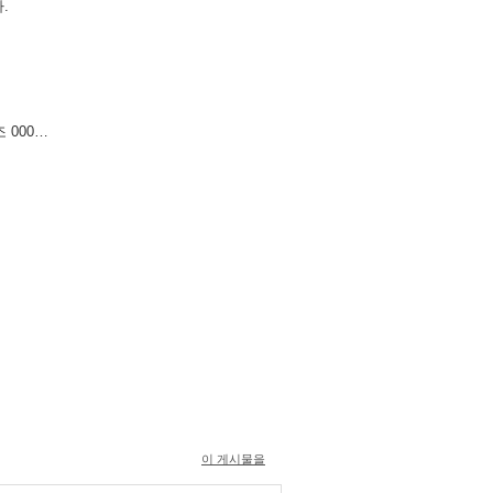
.
 000…
이 게시물을