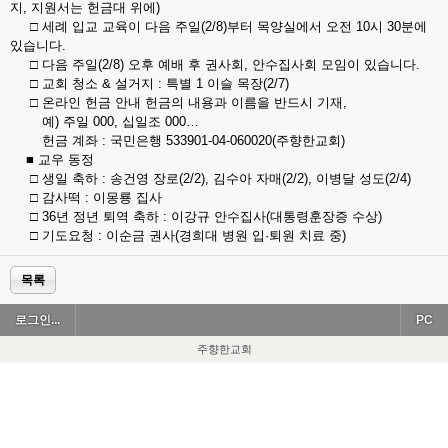
지, 지원서는 헌금대 위에)
□ 세례 입교 교육이 다음 주일(2/8)부터 목양실에서 오전 10시 30분에
있습니다.
□ 다음 주일(2/8) 오후 예배 후 권사회, 안수집사회 모임이 있습니다.
□ 교회 청소 & 설거지 : 특별 1 이슬 목장(2/7)
□ 온라인 헌금 안내 헌금의 내용과 이름을 반드시 기재,
예) 주일 000, 십일조 000…
헌금 계좌 : 국민은행 533901-04-060020(주향한교회)
■ 교우 동정
□ 생일 축하 : 송건영 장로(2/2), 김수아 자매(2/2), 이병달 성도(2/4)
□ 감사떡 : 이몽룡 집사
□ 36년 정년 퇴역 축하 : 이강규 안수집사(대통령훈장증 수상)
□ 기도요청 : 이순금 권사(경희대 병원 입·퇴원 치료 중)
목록
로그인...
PC
주향한교회