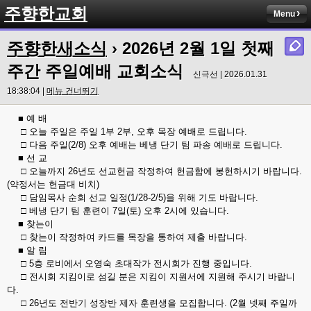
주향한교회
Menu
주향한새소식
› 2026년 2월 1일 첫째
주간 주일예배 교회소식
신극선 | 2026.01.31
18:38:04 |
메뉴 건너뛰기
■ 예 배
□ 오늘 주일은 주일 1부 2부, 오후 목장 예배로 드립니다.
□ 다음 주일(2/8) 오후 예배는 베냉 단기 팀 파송 예배로 드립니다.
■ 선 교
□ 오늘까지 26년도 선교헌금 작정하여 헌금함에 봉헌하시기 바랍니다.
(약정서는 헌금대 비치)
□ 담임목사 순회 선교 일정(1/28-2/5)을 위해 기도 바랍니다.
□ 베냉 단기 팀 훈련이 7일(토) 오후 2시에 있습니다.
■ 찾는이
□ 찾는이 작정하여 카드를 목장을 통하여 제출 바랍니다.
■ 알 림
□ 5층 로비에서 오영숙 초대작가 전시회가 진행 중입니다.
□ 전시회 지킴이로 섬길 분은 지킴이 지원서에 지원해 주시기 바랍니
다.
□ 26년도 전반기 성장반 제자 훈련생을 모집합니다. (2월 넷째 주일까