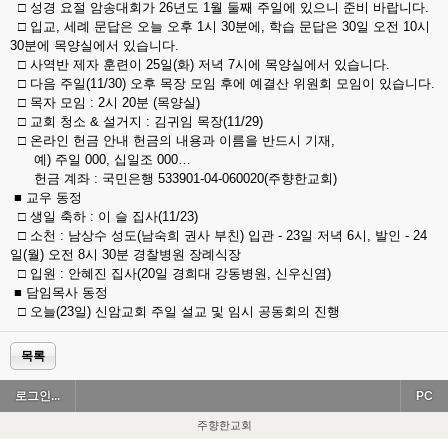
□ 성경 요절 암송대회가 26년도 1월 둘째 주일에 있으니 준비 바랍니다.
□ 입교, 세례 문답은 오늘 오후 1시 30분에, 학습 문답은 30일 오전 10시
30분에 목양실에서 있습니다.
□ 사역반 제자 훈련이 25일(화) 저녁 7시에 목양실에서 있습니다.
□ 다음 주일(11/30) 오후 목장 모임 후에 예결산 위원회 모임이 있습니다.
□ 목자 모임 : 2시 20분 (목양실)
□ 교회 청소 & 설거지 : 김귀임 목장(11/29)
□ 온라인 헌금 안내 헌금의 내용과 이름을 반드시 기재,
예) 주일 000, 십일조 000…
헌금 계좌 : 국민은행 533901-04-060020(주향한교회)
■ 교우 동정
□ 생일 축하 : 이 슬 집사(11/23)
□ 소천 : 남상수 성도(남숙희 권사 부친) 입관 - 23일 저녁 6시, 발인 - 24
일(월) 오전 8시 30분 경찰병원 장례식장
□ 입원 : 안혜진 집사(20일 경희대 강동병원, 신우신염)
■ 담임목사 동정
□ 오늘(23일) 신암교회 주일 설교 및 임시 공동회의 진행
목록
로그인...
PC
주향한교회